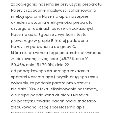
zapobiegania nosemozie przy użyciu preparatu
Nozevit i zbadanie możliwości zahamowania
infekcji sporami Nosema apis, następnie
określenia stopnia efektywności preparatu
użytego w rodzinach pszczelich zakażonych
Nosema apis. Zgodnie z wynikami testu
pierwszego w grupie B, której podawano
Nozevit w porównaniu do grupy C,
która nie otrzymała tego preparatu, otrzymano
zredukowaną liczbę spor (48,73% dnia 10,
50,46% dnia 15 i 70.91% dnia 22
od początkowego sztucznego zakażenia
sporami Nosema apis). Wyniki drugiego testu
wykazały, że podanie pszczołom Nozevitu
nie dało 100% efektu zlikwidowania nosemozy,
ale grupa poddawana działaniu Nozevitu
od początku trwania badań miała znacząco
zredukowaną liczbę spor Nosema apis.
Interesujący i zaskakujący jest fakt, że pszczoły