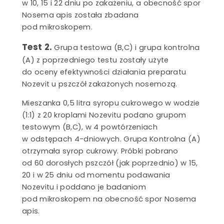
w 10, 15 i 22 dniu po zakażeniu, a obecność spor
Nosema apis została zbadana
pod mikroskopem.
Test 2.
Grupa testowa (B,C) i grupa kontrolna
(A) z poprzedniego testu zostały użyte
do oceny efektywności działania preparatu
Nozevit u pszczół zakażonych nosemozą.
Mieszanka 0,5 litra syropu cukrowego w wodzie
(1:1) z 20 kroplami Nozevitu podano grupom
testowym (B,C), w 4 powtórzeniach
w odstępach 4-dniowych. Grupa Kontrolna (A)
otrzymała syrop cukrowy. Próbki pobrano
od 60 dorosłych pszczół (jak poprzednio) w 15,
20 i w 25 dniu od momentu podawania
Nozevitu i poddano je badaniom
pod mikroskopem na obecność spor Nosema
apis.