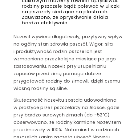
cukrowym możemy również opryskiwać
rodziny pszczele bądź polewać w uliczki
na pszczoły siedzące na plastrach.
Zauważono, że opryskiwanie działa
bardzo efektywnie.
Nozevit wywiera długotrwały, pozytywny wpływ
na ogólny stan zdrowia pszczół. Wigor, siła
i produktywność rodzin pszczelich jest
wzmocniona przez kolejne miesiące po jego
zastosowaniu. Nozevit przy uzupełnianiu
zapasów przed zimą pomaga dobrze
przygotować rodziny do zimowli, dzięki czemu
wiosną rodziny są silne.
Skuteczność Nozevitu została udowodniona
w praktyce przez pszczelarzy na Alasce, gdzie
przy bardzo surowych zimach (do -52˚C)
obserwowano, że rodziny karmione Nozevitem
przezimowały w 100%. Natomiast w rodzinach
pszczelich zanim zaczęto używać Nozeviu