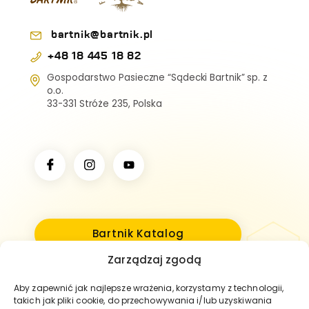
pozwoli nam przetwarzać dane, takie jak zachowanie podczas
przeglądania lub unikalne identyfikatory na tej stronie. Brak
wyrażenia zgody lub wycofanie zgody może niekorzystnie
bartnik@bartnik.pl
wpłynąć na niektóre cechy i funkcje.
+48 18 445 18 82
Zarządzaj serwisami
Gospodarstwo Pasieczne “Sądecki Bartnik” sp. z
o.o.
33-331 Stróże 235, Polska
AKCEPTUJĘ
ZOBACZ PREFERENCJE
Polityka Prywatności
Bartnik Katalog