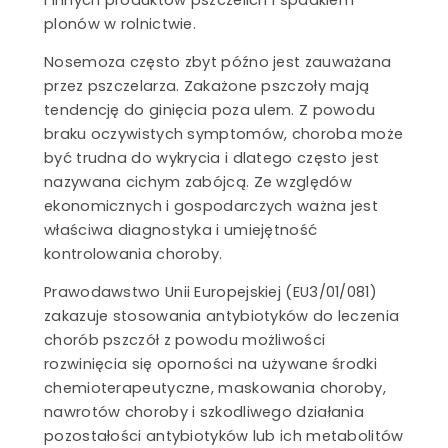
SZCZEGÓŁY
plonów w rolnictwie.
Nosemoza często zbyt późno jest zauważana
Miód na
śniadanie
przez pszczelarza. Zakażone pszczoły mają
SZCZEGÓŁY
tendencję do ginięcia poza ulem. Z powodu
braku oczywistych symptomów, choroba może
Marki własne
SZCZEGÓŁY
być trudna do wykrycia i dlatego często jest
nazywana cichym zabójcą. Ze względów
ekonomicznych i gospodarczych ważna jest
właściwa diagnostyka i umiejętność
kontrolowania choroby.
Prawodawstwo Unii Europejskiej (EU3/01/081)
zakazuje stosowania antybiotyków do leczenia
chorób pszczół z powodu możliwości
rozwinięcia się oporności na używane środki
chemioterapeutyczne, maskowania choroby,
nawrotów choroby i szkodliwego działania
pozostałości antybiotyków lub ich metabolitów