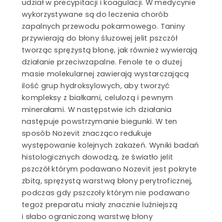
udział w precypitacji i koagulacji. W medycynie
wykorzystywane są do leczenia chorób
zapalnych przewodu pokarmowego. Taniny
przywierają do błony śluzowej jelit pszczół
tworząc sprężystą błonę, jak również wywierają
działanie przeciwzapalne. Fenole te o dużej
masie molekularnej zawierają wystarczającą
ilość grup hydroksylowych, aby tworzyć
kompleksy z białkami, celulozą i pewnym
minerałami. W następstwie ich działania
następuje powstrzymanie biegunki. W ten
sposób Nozevit znacząco redukuje
występowanie kolejnych zakażeń. Wyniki badań
histologicznych dowodzą, że światło jelit
pszczół którym podawano Nozevit jest pokryte
zbitą, sprężystą warstwą błony perytroficznej,
podczas gdy pszczoły którym nie podawano
tegoż preparatu miały znacznie luźniejszą
i słabo ograniczoną warstwę błony