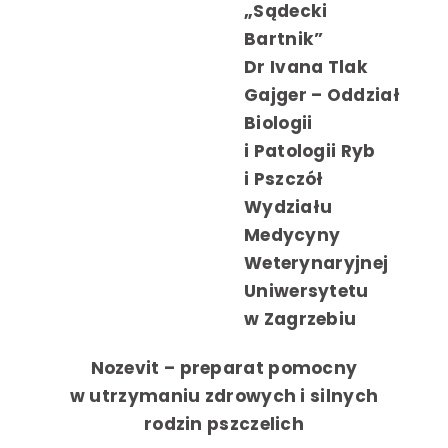
„Sądecki
Bartnik”
Dr Ivana Tlak
Gajger – Oddział
Biologii
i Patologii Ryb
i Pszczół
le
Wydziału
Medycyny
e
Weterynaryjnej
Uniwersytetu
w Zagrzebiu
i pszczelimi
Nozevit – preparat pomocny
we
yłek kwiatowy
w utrzymaniu zdrowych i silnych
y
rodzin pszczelich
we czekolady