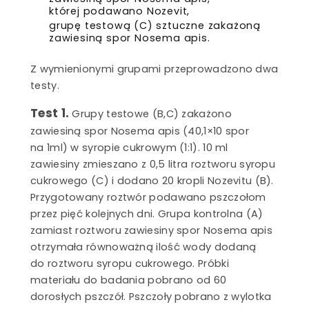
której podawano Nozevit,
grupę testową (C) sztuczne zakażoną
zawiesiną spor Nosema apis.
Z wymienionymi grupami przeprowadzono dwa
testy.
Test 1.
Grupy testowe (B,C) zakażono
zawiesiną spor Nosema apis (40,1×10 spor
na 1ml) w syropie cukrowym (1:1). 10 ml
zawiesiny zmieszano z 0,5 litra roztworu syropu
cukrowego (C) i dodano 20 kropli Nozevitu (B).
Przygotowany roztwór podawano pszczołom
przez pięć kolejnych dni. Grupa kontrolna (A)
zamiast roztworu zawiesiny spor Nosema apis
otrzymała równoważną ilość wody dodaną
do roztworu syropu cukrowego. Próbki
materiału do badania pobrano od 60
dorosłych pszczół. Pszczoły pobrano z wylotka