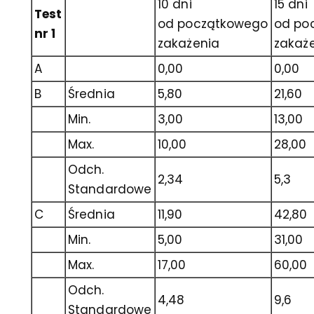
10 dni
15 dni
Test
od początkowego
od po
nr 1
zakażenia
zakaż
A
0,00
0,00
B
Średnia
5,80
21,60
Min.
3,00
13,00
Max.
10,00
28,00
Odch.
2,34
5,3
Standardowe
C
Średnia
11,90
42,80
Min.
5,00
31,00
Max.
17,00
60,00
Odch.
4,48
9,6
Standardowe