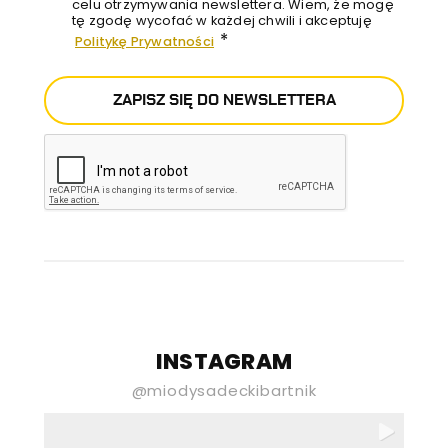
celu otrzymywania newslettera. Wiem, że mogę
tę zgodę wycofać w każdej chwili i akceptuję
*
Politykę Prywatności
ZAPISZ SIĘ DO NEWSLETTERA
E-mail
Newsletter stona
INSTAGRAM
Wyrażam zgodę na przetwarzanie
@miodysadeckibartnik
moich danych osobowych podanych
powyżej przez Gospodarstwo Pasieczne
„Sądecki Bartnik” Spółka z ograniczoną