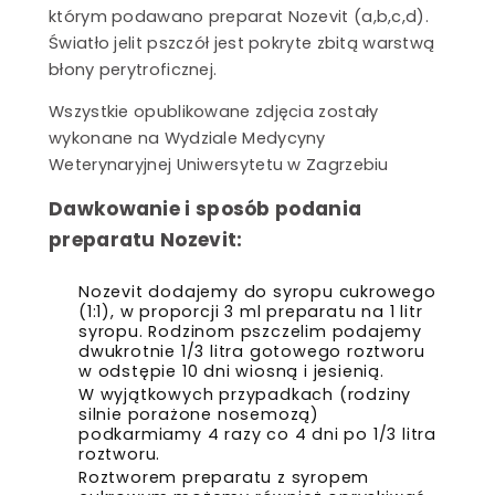
którym podawano preparat Nozevit (a,b,c,d).
Światło jelit pszczół jest pokryte zbitą warstwą
błony perytroficznej.
Wszystkie opublikowane zdjęcia zostały
wykonane na Wydziale Medycyny
Weterynaryjnej Uniwersytetu w Zagrzebiu
Dawkowanie i sposób podania
preparatu Nozevit:
Nozevit dodajemy do syropu cukrowego
(1:1), w proporcji 3 ml preparatu na 1 litr
syropu. Rodzinom pszczelim podajemy
dwukrotnie 1/3 litra gotowego roztworu
w odstępie 10 dni wiosną i jesienią.
W wyjątkowych przypadkach (rodziny
silnie porażone nosemozą)
podkarmiamy 4 razy co 4 dni po 1/3 litra
roztworu.
Roztworem preparatu z syropem