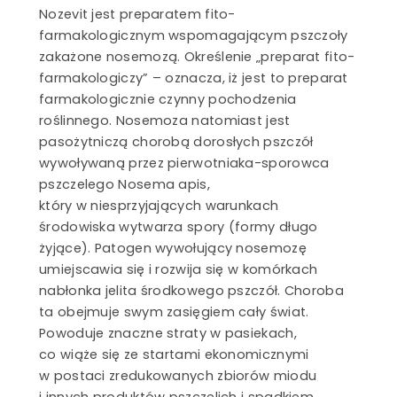
Nozevit jest preparatem fito-
e
farmakologicznym wspomagającym pszczoły
zakażone nosemozą. Określenie „preparat fito-
farmakologiczy” – oznacza, iż jest to preparat
farmakologicznie czynny pochodzenia
ci
roślinnego. Nosemoza natomiast jest
pasożytniczą chorobą dorosłych pszczół
wywoływaną przez pierwotniaka-sporowca
pszczelego Nosema apis,
który w niesprzyjających warunkach
ki – hurtownia
środowiska wytwarza spory (formy długo
 pszczelich
żyjące). Patogen wywołujący nosemozę
umiejscawia się i rozwija się w komórkach
nabłonka jelita środkowego pszczół. Choroba
ta obejmuje swym zasięgiem cały świat.
Pasieka
Kasztelewicz
Powoduje znaczne straty w pasiekach,
SZCZEGÓŁY
co wiąże się ze startami ekonomicznymi
w postaci zredukowanych zbiorów miodu
Miody
i innych produktów pszczelich i spadkiem
ekologiczne