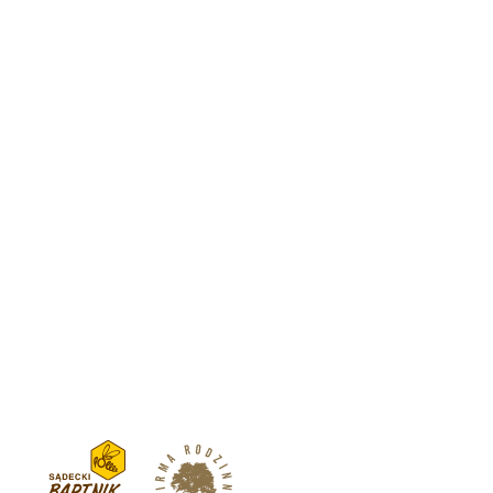
Zarządzaj zgodą
Aby zapewnić jak najlepsze wrażenia, korzystamy z technologii,
takich jak pliki cookie, do przechowywania i/lub uzyskiwania
dostępu do informacji o urządzeniu. Zgoda na te technologie