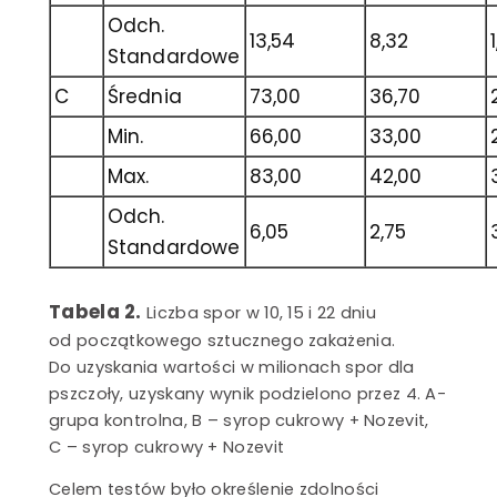
Odch.
13,54
8,32
Standardowe
C
Średnia
73,00
36,70
Min.
66,00
33,00
Max.
83,00
42,00
Odch.
6,05
2,75
Standardowe
Tabela 2.
Liczba spor w 10, 15 i 22 dniu
od początkowego sztucznego zakażenia.
Do uzyskania wartości w milionach spor dla
pszczoły, uzyskany wynik podzielono przez 4. A-
grupa kontrolna, B – syrop cukrowy + Nozevit,
C – syrop cukrowy + Nozevit
Celem testów było określenie zdolności