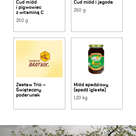
Cud miód
Cud miód i jagoda
i pigwowiec
250 g
z witaminą C
250 g
Zestaw Trio –
Miód spadziowy
Świąteczny
(spadź iglasta)
podarunek
1,20 kg