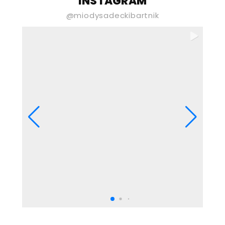
INSTAGRAM
Wyrażam zgodę na przetwarzanie
@miodysadeckibartnik
moich danych osobowych podanych
powyżej przez Gospodarstwo Pasieczne
„Sądecki Bartnik” Spółka z ograniczoną
odpowiedzialnością w celu
otrzymywania newslettera. Wiem,
że mogę tę zgodę wycofać w każdej
chwili i akceptuję Politykę Prywatności