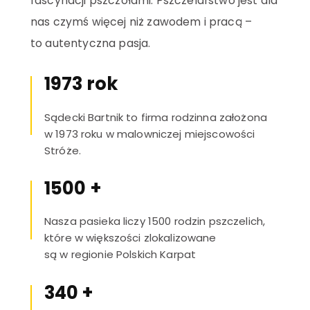
fascynacji pszczołami. Pszczelarstwo jest dla
SZCZEGÓŁY
nas czymś więcej niż zawodem i pracą –
to autentyczna pasja.
Miód na
śniadanie
SZCZEGÓŁY
1973
rok
Marki własne
SZCZEGÓŁY
Sądecki Bartnik to firma rodzinna założona
w 1973 roku w malowniczej miejscowości
Stróże.
1500
+
Nasza pasieka liczy 1500 rodzin pszczelich,
które w większości zlokalizowane
są w regionie Polskich Karpat
340
+