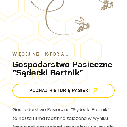
e
ci
WIĘCEJ NIŻ HISTORIA...
Gospodarstwo Pasieczne
ki – hurtownia
”Sądecki Bartnik”
 pszczelich
POZNAJ HISTORIĘ PASIEKI
Pasieka
Kasztelewicz
SZCZEGÓŁY
Gospodarstwo Pasieczne ”Sądecki Bartnik”
to nasza firma rodzinna założona w wyniku
Miody
ekologiczne