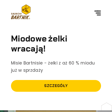
Przejdź
do
treści
Miodowe żelki
wracają!
Misie Bartnisie - żelki z aż 60 % miodu
już w sprzdaży
SZCZEGÓŁY