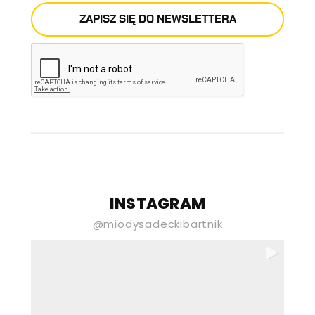
ZAPISZ SIĘ DO NEWSLETTERA
E-mail
Newsletter stona
INSTAGRAM
Wyrażam zgodę na przetwarzanie
@miodysadeckibartnik
moich danych osobowych podanych
powyżej przez Gospodarstwo Pasieczne
„Sądecki Bartnik” Spółka z ograniczoną
odpowiedzialnością w celu
otrzymywania newslettera. Wiem, że