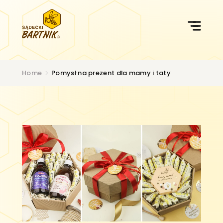
Przejdź
do
treści
Home
>
Pomysł na prezent dla mamy i taty