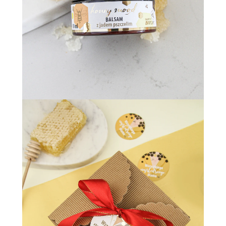
SZCZEGÓŁY
Miód na
śniadanie
SZCZEGÓŁY
Marki własne
SZCZEGÓŁY