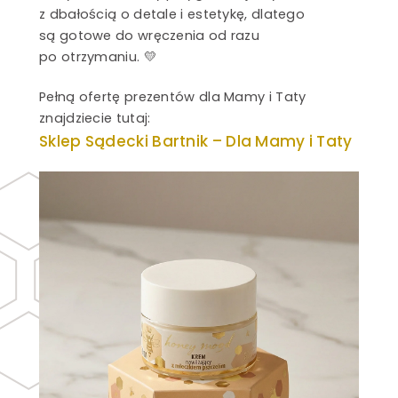
z dbałością o detale i estetykę, dlatego
są gotowe do wręczenia od razu
po otrzymaniu. 💛
Pełną ofertę prezentów dla Mamy i Taty
znajdziecie tutaj:
Sklep Sądecki Bartnik – Dla Mamy i Taty
le
e
i pszczelimi
we
yłek kwiatowy
y
we czekolady