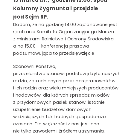
Kolumny Zygmunta i przejdzie
e
pod Sejm RP.
Dodam, że na godzinę 14.00 zaplanowane jest
spotkanie Komitetu Organizacyjnego Marszu
ci
z ministrami Rolnictwa i Ochrony Środowiska,
a na 15.00 – konferencja prasowa
podsumowująca to przedsięwzięcie.
Szanowni Państwo,
ki – hurtownia
pszczelarstwo stanowi podstawę bytu naszych
 pszczelich
rodzin, zatrudnianych przez nas pracowników
i ich rodzin oraz wielu mniejszych producentów
i hodowców, dla których sprzedaż miodów
z przydomowych pasiek stanowi istotnie
Pasieka
uzupełnienie budżetów domowych
Kasztelewicz
SZCZEGÓŁY
w dzisiejszych tak trudnych gospodarczo
czasach. Dla większości z nas jest ono
nie tylko zawodem i źródłem utrzymania,
Miody
ekologiczne