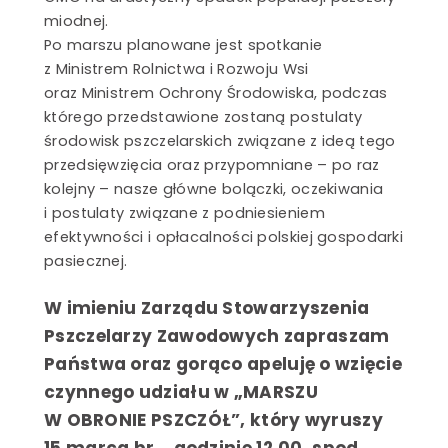
miodnej.
Po marszu planowane jest spotkanie
z Ministrem Rolnictwa i Rozwoju Wsi
oraz Ministrem Ochrony Środowiska, podczas
którego przedstawione zostaną postulaty
środowisk pszczelarskich związane z ideą tego
przedsięwzięcia oraz przypomniane – po raz
le
kolejny – nasze główne bolączki, oczekiwania
i postulaty związane z podniesieniem
efektywności i opłacalności polskiej gospodarki
e
pasiecznej.
W imieniu Zarządu Stowarzyszenia
i pszczelimi
Pszczelarzy Zawodowych zapraszam
Państwa oraz gorąco apeluję o wzięcie
we
yłek kwiatowy
czynnego udziału w „MARSZU
y
W OBRONIE PSZCZÓŁ”, który wyruszy
15 marca br., godzinie 12.00, spod
we czekolady