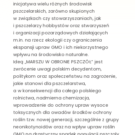
inicjatywa wielu różnych środowisk
pszczelarskich, zarówno skupionych
w związkach czy stowarzyszaniach, jak
i pszczelarzy hobbystów oraz stwarzyszeń
i organizacji pozarządowych działających
m.in. na rzecz ekologii czy ograniczenia
ekspansji upraw GMO i ich niekorzystnego
wpływu na środowisko naturalne.
Ideą „MARSZU W OBRONIE PSZCZÓŁ” jest
zwrócenie uwagi polskim decydentom,
politykom oraz społeczeństwu na zagrożenie,
jakie stanowi dla pszczelarstwa,
a w konsekwencji dla całego polskiego
rolnictwa, nadmierna chemizacja,
wprowadzenie do ochrony upraw wysoce
toksycznych dla owadów środków ochrony
roślin tzw. nowej generacji, szczególnie z grupy
neonikotynoidów oraz na wpływ upraw roślin
GMO na drastyczny spadek populacji pszczoły