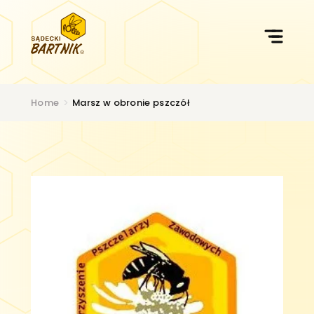
Przejdź
do
treści
Home
>
Marsz w obronie pszczół