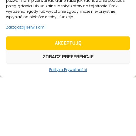
pozwoli nam przetwarzać dane, takie jak zachowanie podczas
przeglądania lub unikalne identyfikatory na tej stronie. Brak
wyrażenia zgody lub wycofanie zgody może niekorzystnie
bartnik@bartnik.pl
wpłynąć na niektóre cechy i funkcje.
+48 18 445 18 82
Zarządzaj serwisami
Gospodarstwo Pasieczne “Sądecki Bartnik” sp. z
o.o.
33-331 Stróże 235, Polska
AKCEPTUJĘ
ZOBACZ PREFERENCJE
Polityka Prywatności
Bartnik Katalog