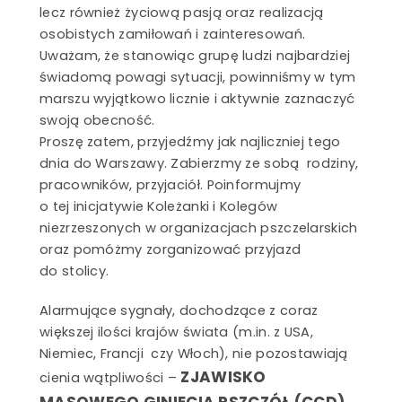
SZCZEGÓŁY
lecz również życiową pasją oraz realizacją
osobistych zamiłowań i zainteresowań.
Uważam, że stanowiąc grupę ludzi najbardziej
Miód na
śniadanie
SZCZEGÓŁY
świadomą powagi sytuacji, powinniśmy w tym
marszu wyjątkowo licznie i aktywnie zaznaczyć
swoją obecność.
Marki własne
SZCZEGÓŁY
Proszę zatem, przyjedźmy jak najliczniej tego
dnia do Warszawy. Zabierzmy ze sobą rodziny,
pracowników, przyjaciół. Poinformujmy
o tej inicjatywie Koleżanki i Kolegów
niezrzeszonych w organizacjach pszczelarskich
oraz pomóżmy zorganizować przyjazd
do stolicy.
Alarmujące sygnały, dochodzące z coraz
większej ilości krajów świata (m.in. z USA,
Niemiec, Francji czy Włoch), nie pozostawiają
ZJAWISKO
cienia wątpliwości –