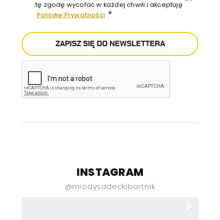
tę zgodę wycofać w każdej chwili i akceptuję
*
Politykę Prywatności
ZAPISZ SIĘ DO NEWSLETTERA
E-mail
Newsletter stona
INSTAGRAM
Wyrażam zgodę na przetwarzanie
@miodysadeckibartnik
moich danych osobowych podanych
powyżej przez Gospodarstwo Pasieczne
„Sądecki Bartnik” Spółka z ograniczoną