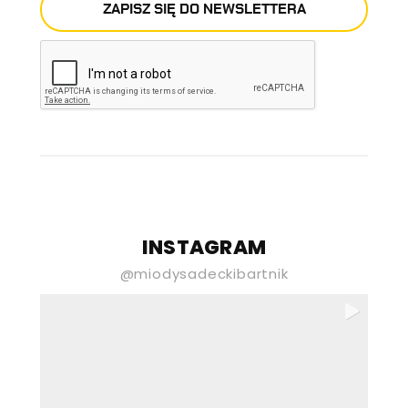
ZAPISZ SIĘ DO NEWSLETTERA
E-mail
Newsletter stona
INSTAGRAM
Wyrażam zgodę na przetwarzanie
@miodysadeckibartnik
moich danych osobowych podanych
powyżej przez Gospodarstwo Pasieczne
„Sądecki Bartnik” Spółka z ograniczoną
odpowiedzialnością w celu
otrzymywania newslettera. Wiem, że
mogę tę zgodę wycofać w każdej chwili i