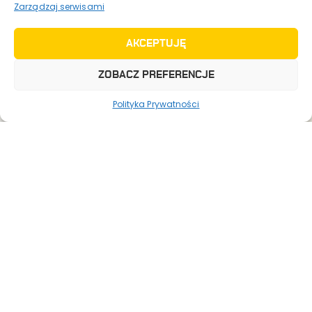
Zarządzaj serwisami
Gospodarstwo Pasieczne “Sądecki Bartnik” sp. z
o.o.
33-331 Stróże 235, Polska
AKCEPTUJĘ
ZOBACZ PREFERENCJE
Polityka Prywatności
Bartnik Katalog