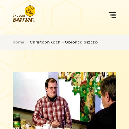
Przejdź
do
treści
Home
>
Christoph Koch – Obrońca pszczół