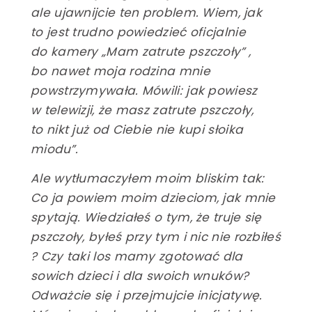
SZCZEGÓŁY
ale ujawnijcie ten problem. Wiem, jak
to jest trudno powiedzieć oficjalnie
Miód na
do kamery „Mam zatrute pszczoły” ,
śniadanie
SZCZEGÓŁY
bo nawet moja rodzina mnie
powstrzymywała. Mówili: jak powiesz
Marki własne
SZCZEGÓŁY
w telewizji, że masz zatrute pszczoły,
to nikt już od Ciebie nie kupi słoika
miodu”.
Ale wytłumaczyłem moim bliskim tak:
Co ja powiem moim dzieciom, jak mnie
spytają. Wiedziałeś o tym, że truje się
pszczoły, byłeś przy tym i nic nie rozbiłeś
? Czy taki los mamy zgotować dla
sowich dzieci i dla swoich wnuków?
Odważcie się i przejmujcie inicjatywę.