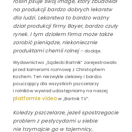
roślin psuje swój image, który zbudował
na produkcji bardzo dobrych lekarstw
e
dla ludzi. Lekarstwa to bardzo ważny
dział produkcji firmy Bayer, bardzo czuły
ci
rynek. I tym działem firma może także
zarobić pieniądze, niekoniecznie
produktami chemii rolnej
– dodaje.
Wydawnictwo „Sądecki Bartnik” zarejestrowało
ki – hurtownia
przed kamerami rozmowę z Christophem
Kochem. Ten niezwykle ciekawy i bardzo
 pszczelich
pouczający dla wszystkich pszczelarzy
i rolników wywiad udostępniamy na naszej
platformie video
w „Bartnik TV”.
Pasieka
Kasztelewicz
SZCZEGÓŁY
Koledzy pszczelarze, jeżeli spostrzegacie
problem z pestycydami u siebie
nie trzymajcie go w tajemnicy,
Miody
ekologiczne