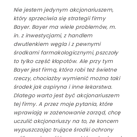
Nie jestem jedynym akcjonariuszem,
który sprzeciwia się strategii firmy
Bayer. Bayer ma wiele problemów, m.
in. z inwestycjami, z handlem
dwutlenkiem węgla i z pewnymi
środkami farmakologicznymi, pszczoły
le
to tylko część kłopotów. Ale przy tym
Bayer jest firmą, która robi też świetne
e
rzeczy, chociażby wymienić można taki
środek jak aspiryna i inne lekarstwa.
Dlatego warto jest być akcjonariuszem
i pszczelimi
tej firmy. A przez moje pytania, które
we
wprawiają w zażenowanie zarząd, chcę
yłek kwiatowy
uczulić akcjonariuszy na to, że koncern
y
wypuszczając trujące środki ochrony
we czekolady