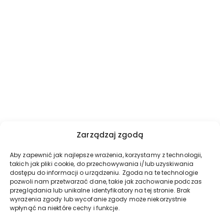
Zarządzaj zgodą
Aby zapewnić jak najlepsze wrażenia, korzystamy z technologii,
takich jak pliki cookie, do przechowywania i/lub uzyskiwania
dostępu do informacji o urządzeniu. Zgoda na te technologie
pozwoli nam przetwarzać dane, takie jak zachowanie podczas
przeglądania lub unikalne identyfikatory na tej stronie. Brak
wyrażenia zgody lub wycofanie zgody może niekorzystnie
bartnik@bartnik.pl
wpłynąć na niektóre cechy i funkcje.
+48 18 445 18 82