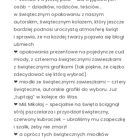
osób – dziadków, rodziców, teściów…
w świątecznym opakowaniu z naszym
autorskim, świątecznym kolażem, który jeszcze
bardziej podnosi uroczystą atmosferę świąt
i sprawia, że na każdej twarzy pojawia się błogi
uśmiech
❤ opakowania prezentowe na pojedyncze cud
le
miody, z czterema świątecznymi zawieszkami
z świątecznymi grafikami (tak piękne, że ciężko
zdecydować się którą wybrać)
e
❤ miodki ze świątecznymi zawieszkami – cztery
świąteczne, autorskie grafiki do wyboru. Już
„tuptają” w kolejce do Was
i pszczelimi
❤ Miś Mikołaj – specjalnie na święta ściągnął
strój pszczelarza i przyodział świąteczny,
we
czerwony kubraczek – ubraliśmy mu czapeczkę
yłek kwiatowy
i szalik, żeby nie zmarzł
y
❤ a oprócz tych świątecznych miodków
we czekolady