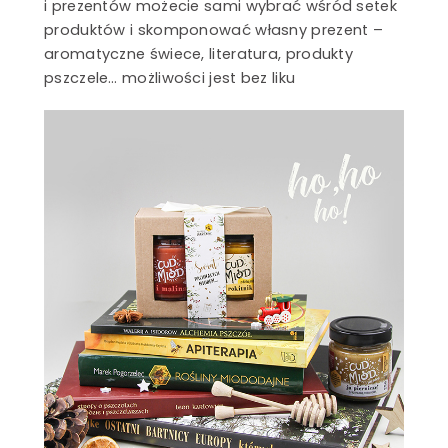
i prezentów możecie sami wybrać wśród setek
produktów i skomponować własny prezent –
e
aromatyczne świece, literatura, produkty
pszczele… możliwości jest bez liku
ci
ki – hurtownia
 pszczelich
Pasieka
Kasztelewicz
SZCZEGÓŁY
Miody
ekologiczne