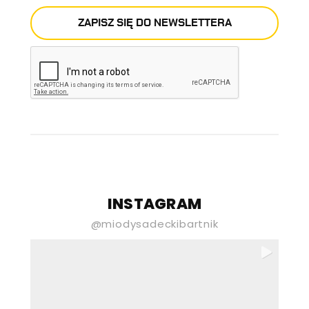
ZAPISZ SIĘ DO NEWSLETTERA
E-mail
Newsletter stona
INSTAGRAM
Wyrażam zgodę na przetwarzanie
@miodysadeckibartnik
moich danych osobowych podanych
powyżej przez Gospodarstwo Pasieczne
„Sądecki Bartnik” Spółka z ograniczoną
odpowiedzialnością w celu
otrzymywania newslettera. Wiem, że