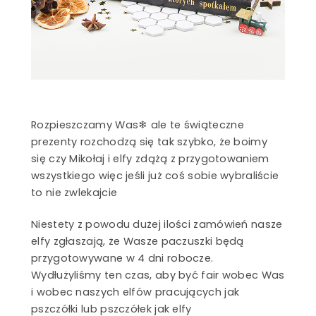
SZCZEGÓŁY
Miód na
śniadanie
SZCZEGÓŁY
Marki własne
SZCZEGÓŁY
Rozpieszczamy Was❄ ale te świąteczne
prezenty rozchodzą się tak szybko, że boimy
się czy Mikołaj i elfy zdążą z przygotowaniem
wszystkiego więc jeśli już coś sobie wybraliście
to nie zwlekajcie
Niestety z powodu dużej ilości zamówień nasze
elfy zgłaszają, że Wasze paczuszki będą
przygotowywane w 4 dni robocze.
Wydłużyliśmy ten czas, aby być fair wobec Was
i wobec naszych elfów pracujących jak
pszczółki lub pszczółek jak elfy